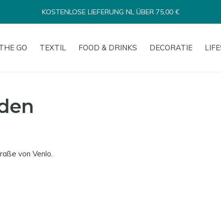
KOSTENLOSE LIEFERUNG NL ÜBER 75,00 €
THE GO
TEXTIL
FOOD & DRINKS
DECORATIE
LIF
aden
traße von Venlo.