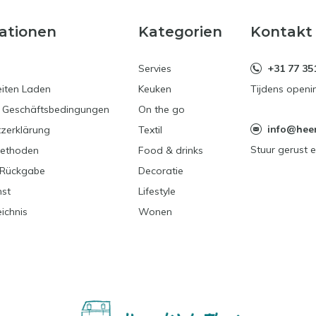
ationen
Kategorien
Kontakt
Servies
+31 77 35
iten Laden
Keuken
Tijdens openi
e Geschäftsbedingungen
On the go
info@heerl
zerklärung
Textil
Stuur gerust e
ethoden
Food & drinks
 Rückgabe
Decoratie
nst
Lifestyle
ichnis
Wonen