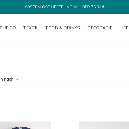
VERSAND INNERHALB VON 1-3 TAGEN*
THE GO
TEXTIL
FOOD & DRINKS
DECORATIE
LIF
en nach