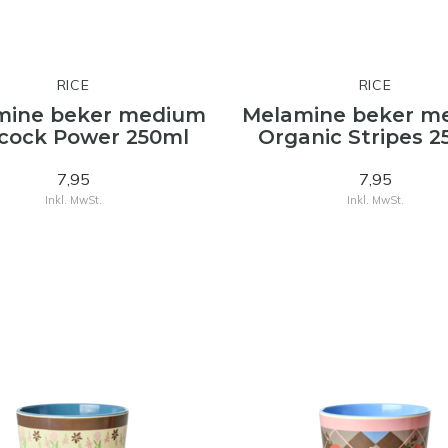
RICE
RICE
mine beker medium
Melamine beker m
cock Power 250ml
Organic Stripes 2
7,95
7,95
Inkl. MwSt.
Inkl. MwSt.