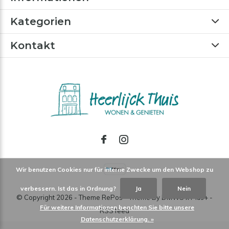
Kategorien
Kontakt
Wir benutzen Cookies nur für interne Zwecke um den Webshop zu
verbessern. Ist das in Ordnung?
Ja
Nein
© Copyright
2026
- Theme RePos - Theme By
DMWS
x
Plus+
-
Für weitere Informationen beachten Sie bitte unsere
RSS feed
Datenschutzerklärung. »