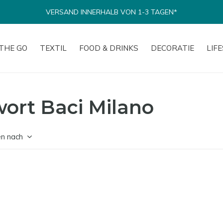
VERSAND INNERHALB VON 1-3 TAGEN*
THE GO
TEXTIL
FOOD & DRINKS
DECORATIE
LIF
wort Baci Milano
en nach