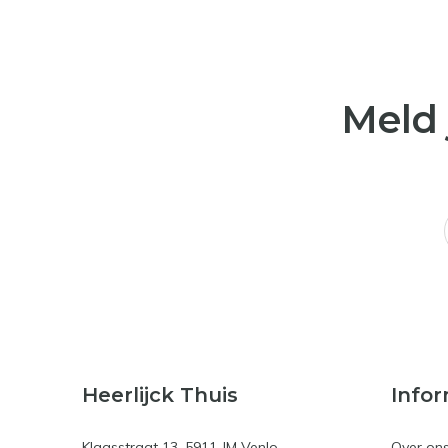
Meld 
Heerlijck Thuis
Infor
Klaasstraat 13, 5911 JM Venlo
Over on