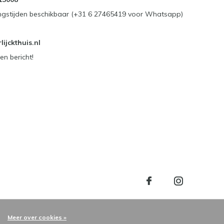
ngstijden beschikbaar (+31 6 27465419 voor Whatsapp)
ijckthuis.nl
en bericht!
Meer over cookies »