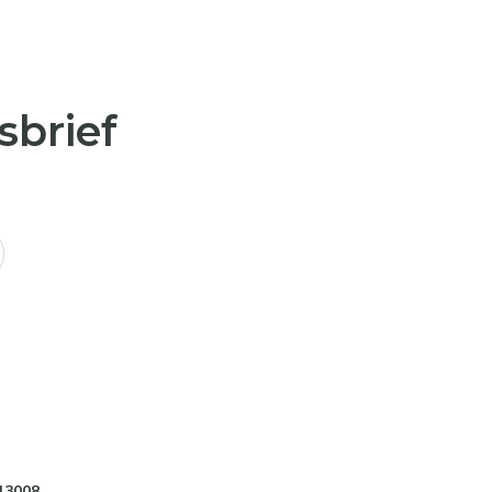
sbrief
13008