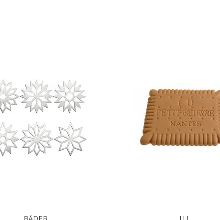
RÄDER
LU