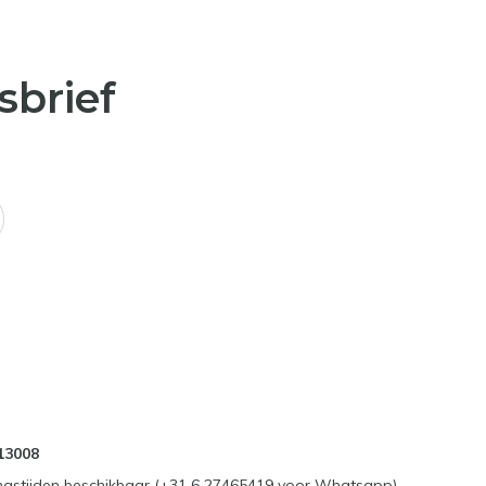
sbrief
13008
ngstijden beschikbaar (+31 6 27465419 voor Whatsapp)