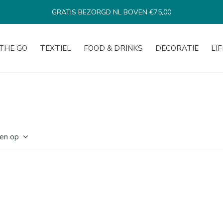
BINNEN 1-3 WERKDAGEN VERSTUURD*
THE GO
TEXTIEL
FOOD & DRINKS
DECORATIE
LI
en op