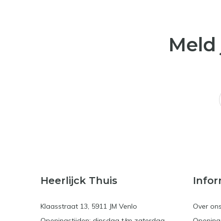
Meld 
Heerlijck Thuis
Infor
Klaasstraat 13, 5911 JM Venlo
Over on
Openingstijden: dinsdag t/m zaterdag
Openings