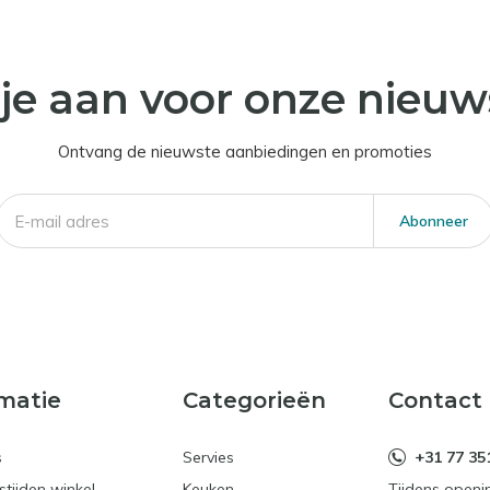
je aan voor onze nieuw
Ontvang de nieuwste aanbiedingen en promoties
Abonneer
matie
Categorieën
Contact
s
Servies
+31 77 35
tijden winkel
Keuken
Tijdens openi