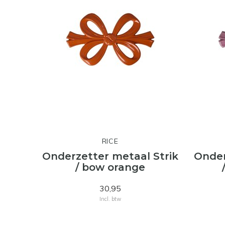
RICE
Onderzetter metaal Strik
Onder
/ bow orange
30,95
Incl. btw