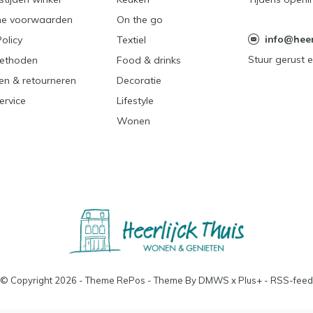
e voorwaarden
On the go
info@heerl
Policy
Textiel
Stuur gerust e
ethoden
Food & drinks
en & retourneren
Decoratie
ervice
Lifestyle
Wonen
© Copyright
2026
- Theme RePos - Theme By
DMWS
x
Plus+
-
RSS-feed