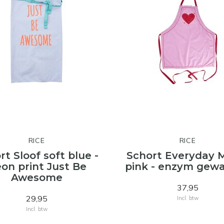
RICE
RICE
rt Sloof soft blue -
Schort Everyday 
on print Just Be
pink - enzym gew
Awesome
37,95
29,95
Incl. btw
Incl. btw