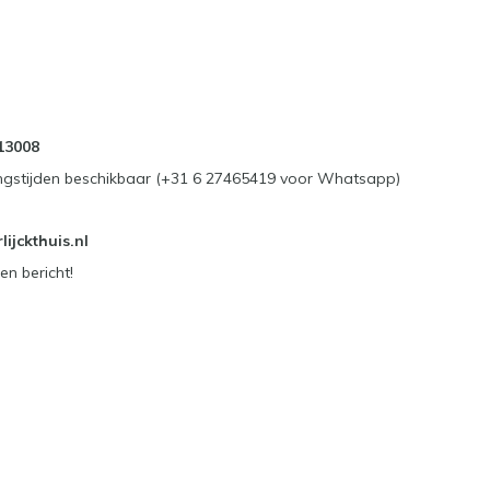
13008
ngstijden beschikbaar (+31 6 27465419 voor Whatsapp)
ijckthuis.nl
en bericht!