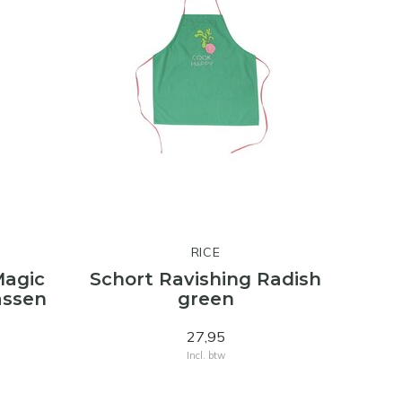
RICE
Magic
Schort Ravishing Radish
assen
green
27,95
Incl. btw