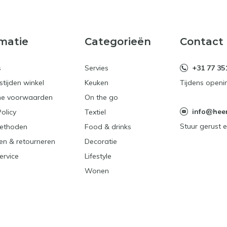
matie
Categorieën
Contact
s
Servies
+31 77 35
tijden winkel
Keuken
Tijdens openi
e voorwaarden
On the go
info@heerl
Policy
Textiel
Stuur gerust e
ethoden
Food & drinks
en & retourneren
Decoratie
ervice
Lifestyle
Wonen