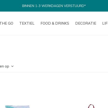
BINNEN 1-3 WERKDAGEN VERSTUURD*
THE GO
TEXTIEL
FOOD & DRINKS
DECORATIE
LI
en op