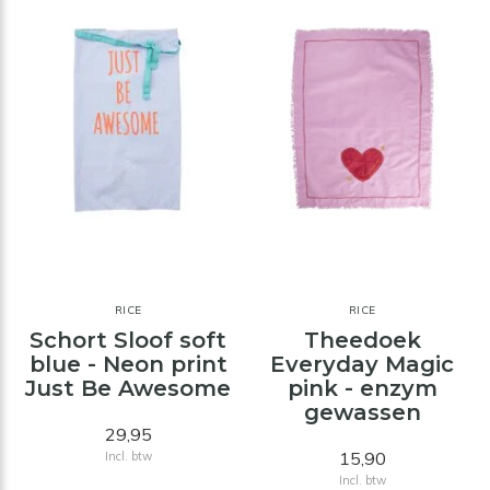
RICE
RICE
Schort Sloof soft
Theedoek
blue - Neon print
Everyday Magic
Just Be Awesome
pink - enzym
gewassen
29,95
15,90
Incl. btw
Incl. btw