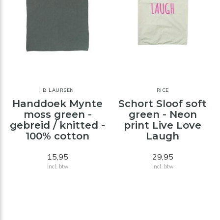
IB LAURSEN
RICE
Handdoek Mynte
Schort Sloof soft
moss green -
green - Neon
gebreid / knitted -
print Live Love
100% cotton
Laugh
15,95
29,95
Incl. btw
Incl. btw