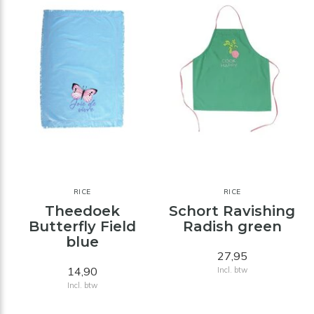
RICE
RICE
Theedoek
Schort Ravishing
Butterfly Field
Radish green
blue
27,95
14,90
Incl. btw
Incl. btw