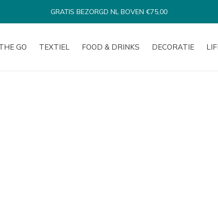
GRATIS BEZORGD NL BOVEN €75,00
THE GO
TEXTIEL
FOOD & DRINKS
DECORATIE
LI