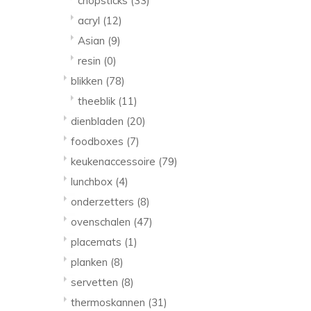
chopsticks
(33)
acryl
(12)
Asian
(9)
resin
(0)
blikken
(78)
theeblik
(11)
dienbladen
(20)
foodboxes
(7)
keukenaccessoire
(79)
lunchbox
(4)
onderzetters
(8)
ovenschalen
(47)
placemats
(1)
planken
(8)
servetten
(8)
thermoskannen
(31)