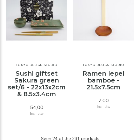
TOKYO DESIGN STUDIO
TOKYO DESIGN STUDIO
Sushi giftset
Ramen lepel
Sakura green
bamboe -
set/6 - 22x13x2cm
21.5x7.5cm
& 8.5x3.4cm
7,00
54,00
Incl. btw
Incl. btw
Seen 24 of the 231 products