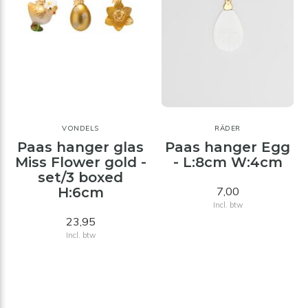
VONDELS
RÄDER
Paas hanger glas
Paas hanger Egg
Miss Flower gold -
- L:8cm W:4cm
set/3 boxed
H:6cm
7,00
Incl. btw
23,95
Incl. btw