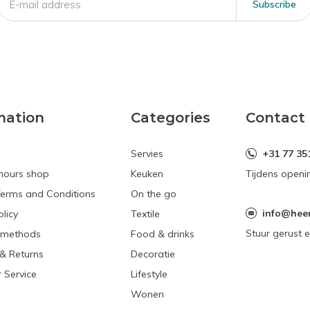
Subscribe
mation
Categories
Contact
Servies
+31 77 35
hours shop
Keuken
Tijdens openi
Terms and Conditions
On the go
info@heerl
olicy
Textile
Stuur gerust e
 methods
Food & drinks
& Returns
Decoratie
 Service
Lifestyle
Wonen