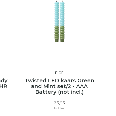
RICE
ndy
Twisted LED kaars Green
1HR
and Mint set/2 - AAA
Battery (not incl.)
25,95
Incl. tax