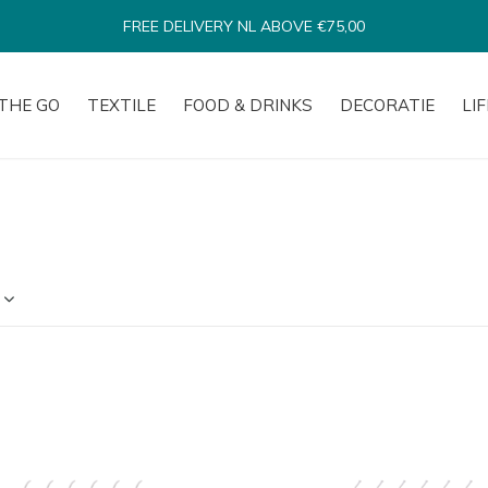
FREE DELIVERY NL ABOVE €75,00
THE GO
TEXTILE
FOOD & DRINKS
DECORATIE
LI