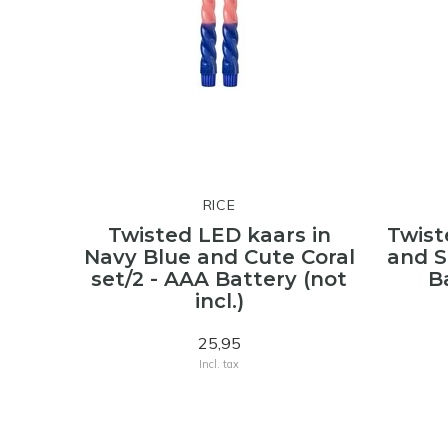
RICE
Twisted LED kaars in
Twist
Navy Blue and Cute Coral
and S
set/2 - AAA Battery (not
Ba
incl.)
25,95
Incl. tax