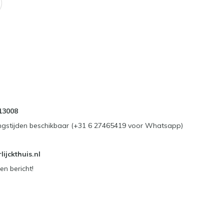
13008
ngstijden beschikbaar (+31 6 27465419 voor Whatsapp)
ijckthuis.nl
en bericht!