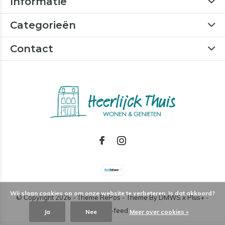
Informatie
Categorieën
Contact
Wij slaan cookies op om onze website te verbeteren. Is dat akkoord?
© Copyright
2026
- Theme RePos - Theme By
DMWS
x
Plus+
-
RSS-feed
Ja
Nee
Meer over cookies »