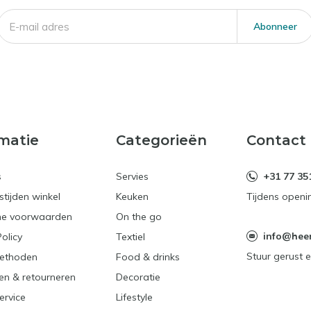
Abonneer
matie
Categorieën
Contact
s
Servies
+31 77 35
tijden winkel
Keuken
Tijdens openi
e voorwaarden
On the go
info@heerl
Policy
Textiel
Stuur gerust e
ethoden
Food & drinks
en & retourneren
Decoratie
ervice
Lifestyle