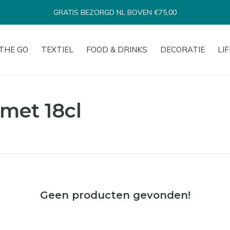
GRATIS BEZORGD NL BOVEN €75,00
THE GO
TEXTIEL
FOOD & DRINKS
DECORATIE
LI
met 18cl
Geen producten gevonden!