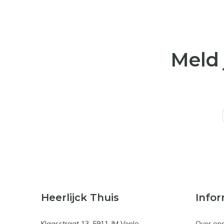
Meld 
Heerlijck Thuis
Infor
Klaasstraat 13, 5911 JM Venlo
Over on