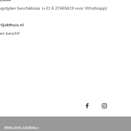
ngstijden beschikbaar (+31 6 27465419 voor Whatsapp)
ijckthuis.nl
en bericht!
Meer over cookies »