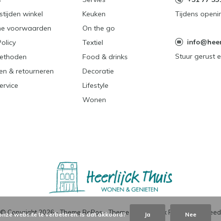
tijden winkel
Keuken
Tijdens openi
e voorwaarden
On the go
info@heerl
Policy
Textiel
Stuur gerust e
ethoden
Food & drinks
en & retourneren
Decoratie
ervice
Lifestyle
Wonen
© Copyright
2026
- Theme RePos - Theme By
DMWS
x
Plus+
-
RSS-feed
onze website te verbeteren. Is dat akkoord?
Ja
Nee