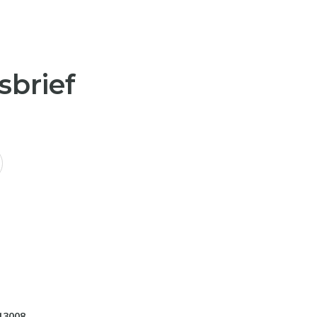
sbrief
13008