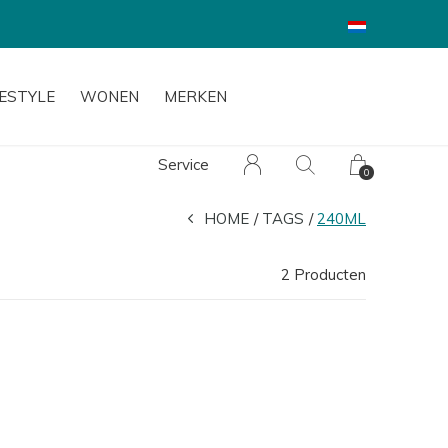
BINNEN 1-3 WERKD
FESTYLE
WONEN
MERKEN
Service
0
HOME
TAGS
240ML
2 Producten