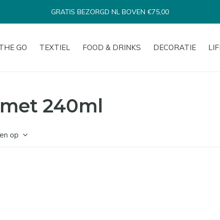
EN €75,00
THE GO
TEXTIEL
FOOD & DRINKS
DECORATIE
LI
 met 240ml
en op