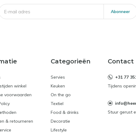
Abonneer
matie
Categorieën
Contact
s
Servies
+31 77 35
tijden winkel
Keuken
Tijdens openi
e voorwaarden
On the go
info@heerl
Policy
Textiel
Stuur gerust e
ethoden
Food & drinks
en & retourneren
Decoratie
ervice
Lifestyle