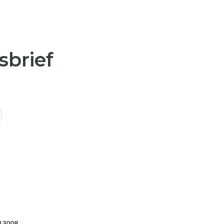
sbrief
13008