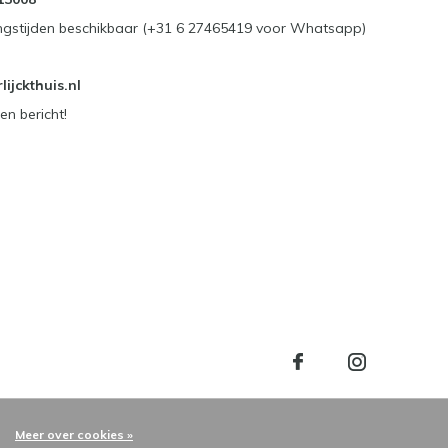
ngstijden beschikbaar (+31 6 27465419 voor Whatsapp)
ijckthuis.nl
en bericht!
Meer over cookies »