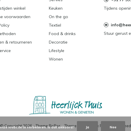
tijden winkel
Keuken
Tijdens openi
e voorwaarden
On the go
info@heerl
Policy
Textiel
Stuur gerust e
ethoden
Food & drinks
en & retourneren
Decoratie
ervice
Lifestyle
Wonen
© Copyright
2026
- Theme RePos - Theme By
DMWS
x
Plus+
-
RSS-feed
onze website te verbeteren. Is dat akkoord?
Ja
Nee