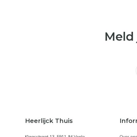
Meld 
Heerlijck Thuis
Infor
Klaasstraat 13, 5911 JM Venlo
Over on