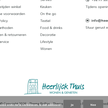
tijden winkel
Keuken
Tijdens openi
e voorwaarden
On the go
info@heerl
Policy
Textiel
Stuur gerust e
ethoden
Food & drinks
en & retourneren
Decoratie
ervice
Lifestyle
Wonen
© Copyright
2026
- Theme RePos - Theme By
DMWS
x
Plus+
-
RSS-feed
onze website te verbeteren. Is dat akkoord?
Ja
Nee