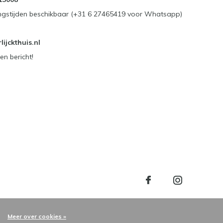
ngstijden beschikbaar (+31 6 27465419 voor Whatsapp)
ijckthuis.nl
en bericht!
Meer over cookies »