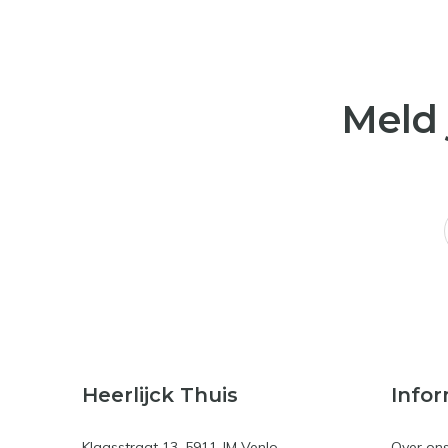
Meld 
Heerlijck Thuis
Infor
Klaasstraat 13, 5911 JM Venlo
Over on