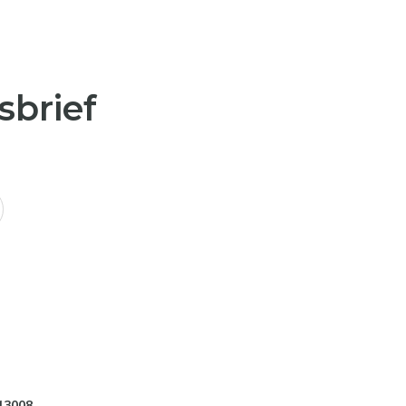
sbrief
13008