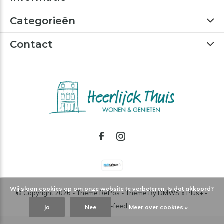
Categorieën
Contact
Wij slaan cookies op om onze website te verbeteren. Is dat akkoord?
© Copyright
2026
- Theme RePos - Theme By
DMWS
x
Plus+
-
RSS-feed
Ja
Nee
Meer over cookies »