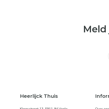
Meld 
Heerlijck Thuis
Infor
Klaasstraat 13, 5911 JM Venlo
Over on