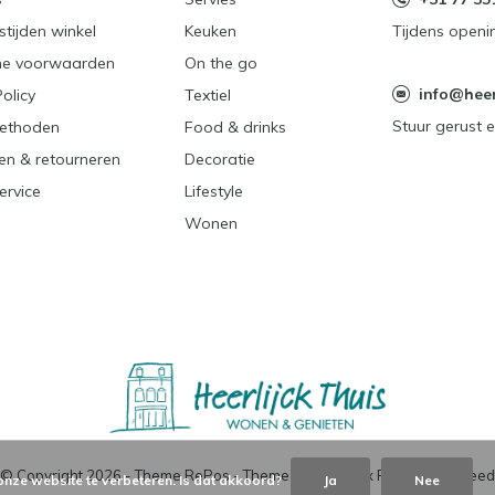
tijden winkel
Keuken
Tijdens openi
e voorwaarden
On the go
info@heerl
Policy
Textiel
Stuur gerust e
ethoden
Food & drinks
en & retourneren
Decoratie
ervice
Lifestyle
Wonen
© Copyright
2026
- Theme RePos - Theme By
DMWS
x
Plus+
-
RSS-feed
onze website te verbeteren. Is dat akkoord?
Ja
Nee