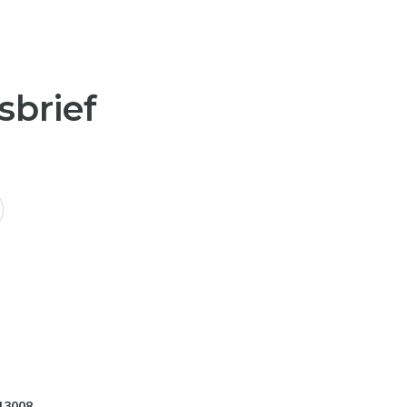
sbrief
13008