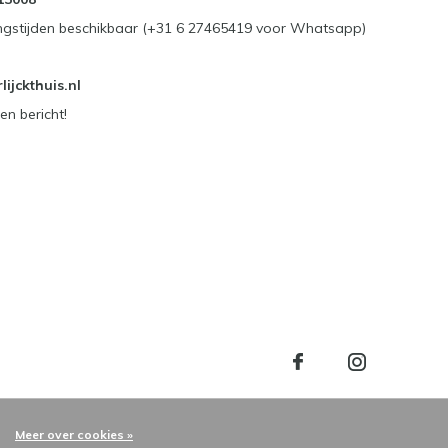
ngstijden beschikbaar (+31 6 27465419 voor Whatsapp)
ijckthuis.nl
en bericht!
Meer over cookies »