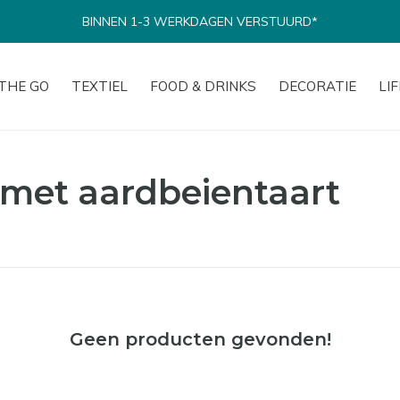
BINNEN 1-3 WERKDAGEN VERSTUURD*
THE GO
TEXTIEL
FOOD & DRINKS
DECORATIE
LI
met aardbeientaart
Geen producten gevonden!