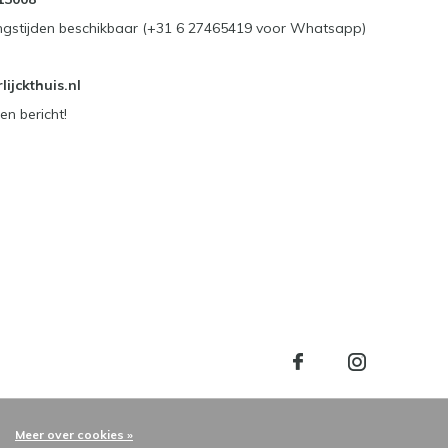
ngstijden beschikbaar (+31 6 27465419 voor Whatsapp)
ijckthuis.nl
en bericht!
Meer over cookies »