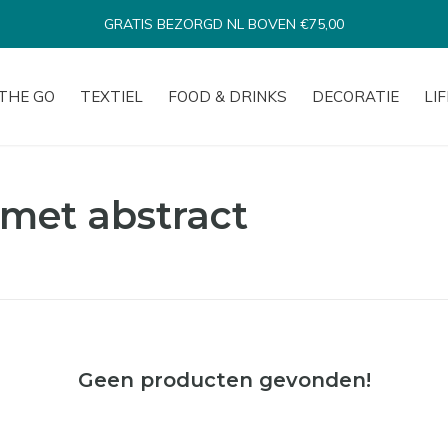
GRATIS BEZORGD NL BOVEN €75,00
THE GO
TEXTIEL
FOOD & DRINKS
DECORATIE
LI
met abstract
Geen producten gevonden!