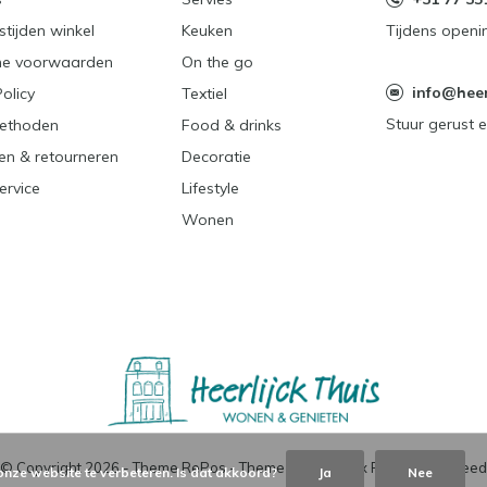
tijden winkel
Keuken
Tijdens openi
e voorwaarden
On the go
info@heerl
Policy
Textiel
Stuur gerust e
ethoden
Food & drinks
en & retourneren
Decoratie
ervice
Lifestyle
Wonen
© Copyright
2026
- Theme RePos - Theme By
DMWS
x
Plus+
-
RSS-feed
onze website te verbeteren. Is dat akkoord?
Ja
Nee