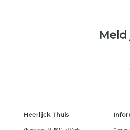
Meld 
Heerlijck Thuis
Infor
Klaasstraat 13, 5911 JM Venlo
Over on