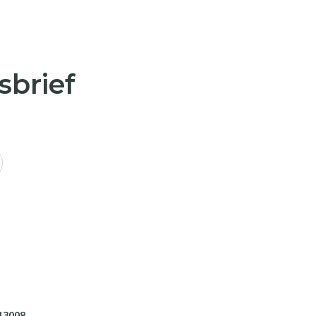
sbrief
13008