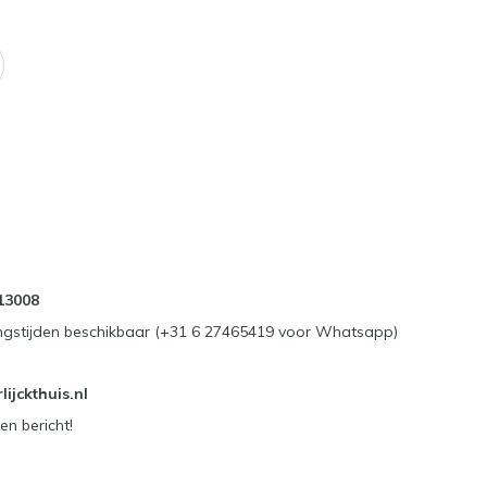
13008
ngstijden beschikbaar (+31 6 27465419 voor Whatsapp)
ijckthuis.nl
en bericht!