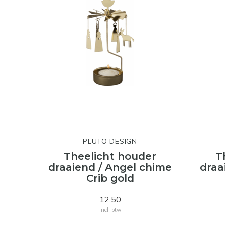
PLUTO DESIGN
Theelicht houder
T
draaiend / Angel chime
draa
Crib gold
12,50
Incl. btw