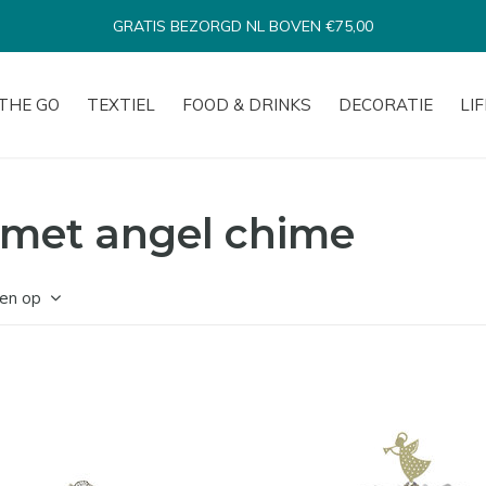
BINNEN 1-3 WERKDAGEN VERSTUURD*
THE GO
TEXTIEL
FOOD & DRINKS
DECORATIE
LI
 met angel chime
en op