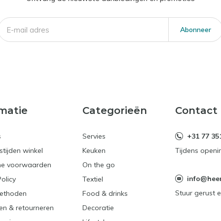
Abonneer
matie
Categorieën
Contact
s
Servies
+31 77 35
tijden winkel
Keuken
Tijdens openi
e voorwaarden
On the go
info@heerl
Policy
Textiel
Stuur gerust e
ethoden
Food & drinks
en & retourneren
Decoratie