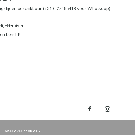
ngstijden beschikbaar (+31 6 27465419 voor Whatsapp)
ijckthuis.nl
en bericht!
Meer over cookies »