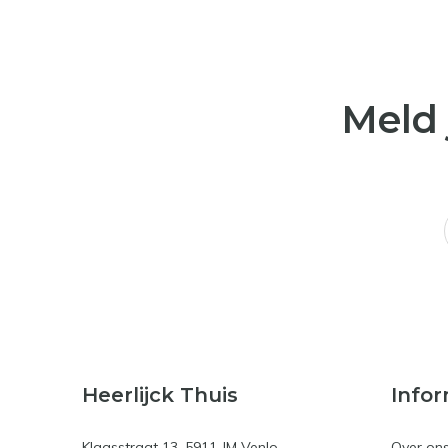
Meld 
Heerlijck Thuis
Infor
Klaasstraat 13, 5911 JM Venlo
Over on