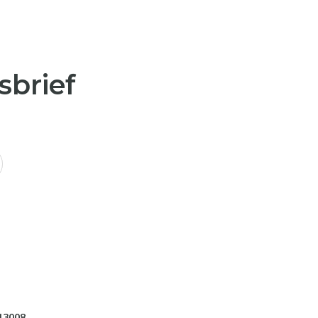
sbrief
13008