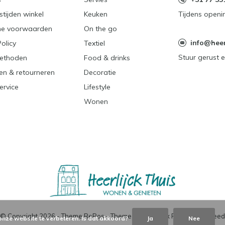
tijden winkel
Keuken
Tijdens openi
e voorwaarden
On the go
info@heerl
Policy
Textiel
Stuur gerust e
ethoden
Food & drinks
en & retourneren
Decoratie
ervice
Lifestyle
Wonen
© Copyright
2026
- Theme RePos - Theme By
DMWS
x
Plus+
-
RSS-feed
onze website te verbeteren. Is dat akkoord?
Ja
Nee