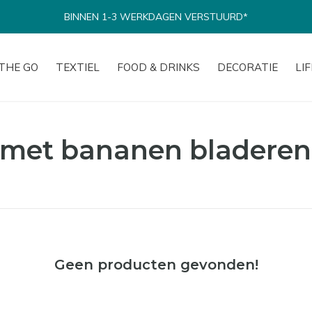
BINNEN 1-3 WERKDAGEN VERSTUURD*
THE GO
TEXTIEL
FOOD & DRINKS
DECORATIE
LI
 met bananen bladeren
Geen producten gevonden!