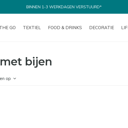
BINNEN 1-3 WERKDAGEN VERSTUURD*
THE GO
TEXTIEL
FOOD & DRINKS
DECORATIE
LI
met bijen
en op