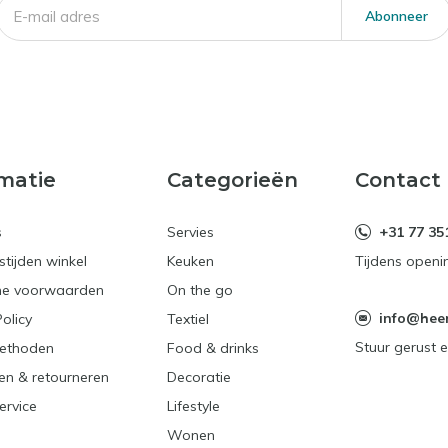
Abonneer
matie
Categorieën
Contact
s
Servies
+31 77 35
tijden winkel
Keuken
Tijdens openi
e voorwaarden
On the go
info@heerl
Policy
Textiel
Stuur gerust e
ethoden
Food & drinks
en & retourneren
Decoratie
ervice
Lifestyle
Wonen