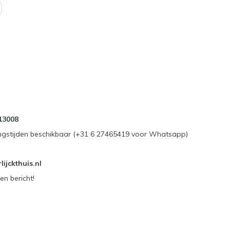
13008
ngstijden beschikbaar (+31 6 27465419 voor Whatsapp)
ijckthuis.nl
en bericht!