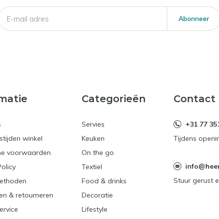
Abonneer
matie
Categorieën
Contact
s
Servies
+31 77 35
tijden winkel
Keuken
Tijdens openi
e voorwaarden
On the go
info@heerl
Policy
Textiel
Stuur gerust e
ethoden
Food & drinks
en & retourneren
Decoratie
ervice
Lifestyle