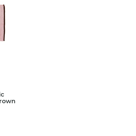
ic
Brown