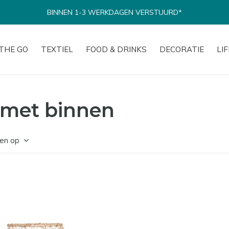
BINNEN 1-3 WERKDAGEN VERSTUURD*
THE GO
TEXTIEL
FOOD & DRINKS
DECORATIE
LI
 met binnen
en op