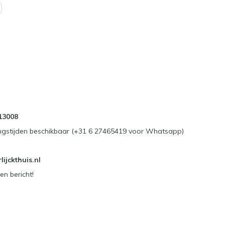
13008
ngstijden beschikbaar (+31 6 27465419 voor Whatsapp)
ijckthuis.nl
en bericht!