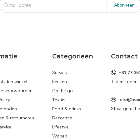
Abonneer
matie
Categorieën
Contact
s
Servies
+31 77 35
tijden winkel
Keuken
Tijdens openi
e voorwaarden
On the go
info@heerl
Policy
Textiel
Stuur gerust e
ethoden
Food & drinks
en & retourneren
Decoratie
ervice
Lifestyle
Wonen