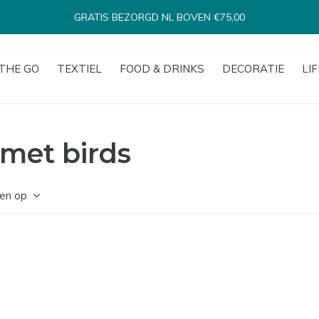
GRATIS BEZORGD NL BOVEN €75,00
THE GO
TEXTIEL
FOOD & DRINKS
DECORATIE
LI
met birds
en op