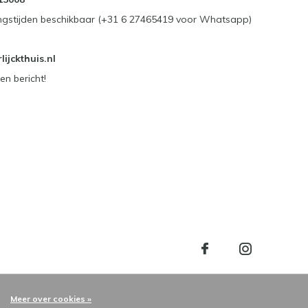
ngstijden beschikbaar (+31 6 27465419 voor Whatsapp)
ijckthuis.nl
en bericht!
Meer over cookies »