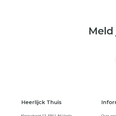
Meld 
Heerlijck Thuis
Infor
Klaasstraat 13, 5911 JM Venlo
Over on