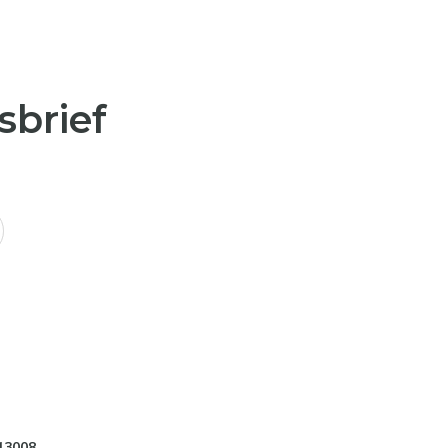
sbrief
13008