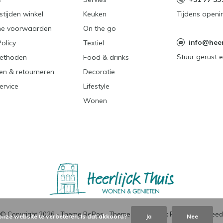
tijden winkel
Keuken
Tijdens openi
e voorwaarden
On the go
info@heerl
Policy
Textiel
Stuur gerust e
ethoden
Food & drinks
en & retourneren
Decoratie
ervice
Lifestyle
Wonen
© Copyright
2026
- Theme RePos - Theme By
DMWS
x
Plus+
-
RSS-feed
onze website te verbeteren. Is dat akkoord?
Ja
Nee