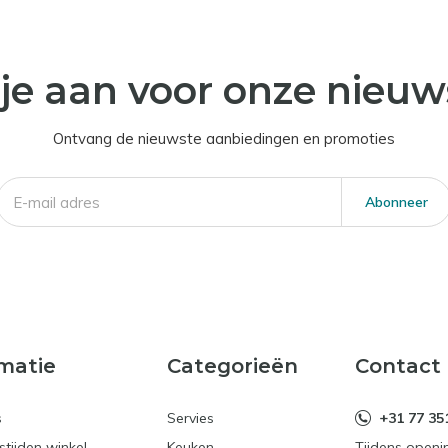
je aan voor onze nieuw
Ontvang de nieuwste aanbiedingen en promoties
Abonneer
matie
Categorieën
Contact
s
Servies
+31 77 35
tijden winkel
Keuken
Tijdens openi