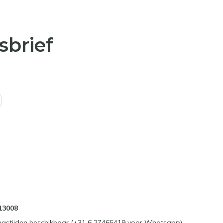
sbrief
13008
ngstijden beschikbaar (+31 6 27465419 voor Whatsapp)