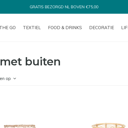
BINNEN 1-3 WERKDAGEN VERSTUURD*
THE GO
TEXTIEL
FOOD & DRINKS
DECORATIE
LI
met buiten
en op