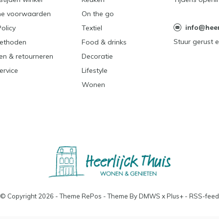
e voorwaarden
On the go
info@heerl
Policy
Textiel
Stuur gerust e
ethoden
Food & drinks
en & retourneren
Decoratie
ervice
Lifestyle
Wonen
© Copyright
2026
- Theme RePos - Theme By
DMWS
x
Plus+
-
RSS-feed