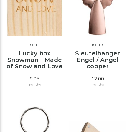
RÄDER
RÄDER
Lucky box
Sleutelhanger
Snowman - Made
Engel / Angel
of Snow and Love
copper
9,95
12,00
Incl. btw
Incl. btw