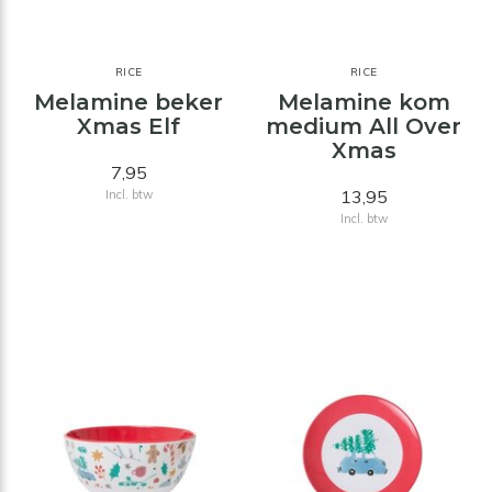
RICE
RICE
Melamine beker
Melamine kom
Xmas Elf
medium All Over
Xmas
7,95
13,95
Incl. btw
Incl. btw