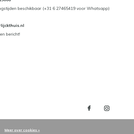
ngstijden beschikbaar (+31 6 27465419 voor Whatsapp)
ijckthuis.nl
en bericht!
Meer over cookies »