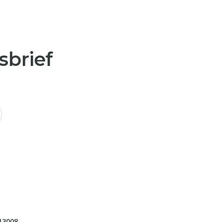
sbrief
13008