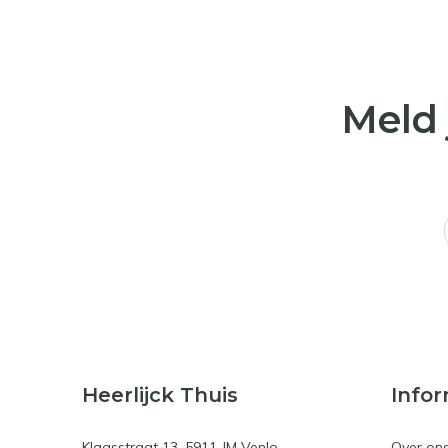
Meld 
Heerlijck Thuis
Infor
Klaasstraat 13, 5911 JM Venlo
Over on