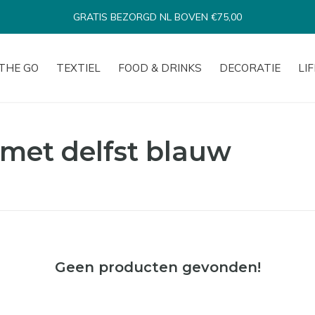
BINNEN 1-3 WERKDAGEN VERSTUURD*
THE GO
TEXTIEL
FOOD & DRINKS
DECORATIE
LI
met delfst blauw
Geen producten gevonden!