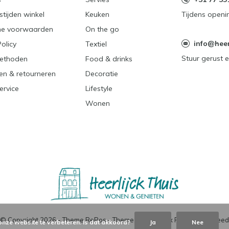
tijden winkel
Keuken
Tijdens openi
e voorwaarden
On the go
info@heerl
Policy
Textiel
Stuur gerust e
ethoden
Food & drinks
en & retourneren
Decoratie
ervice
Lifestyle
Wonen
© Copyright
2026
- Theme RePos - Theme By
DMWS
x
Plus+
-
RSS-feed
onze website te verbeteren. Is dat akkoord?
Ja
Nee