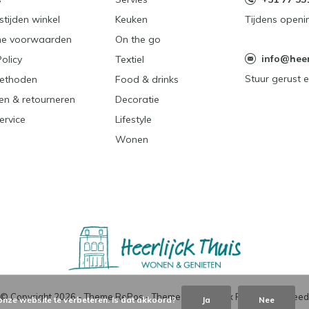
tijden winkel
Keuken
Tijdens openi
e voorwaarden
On the go
info@heerl
Policy
Textiel
Stuur gerust e
ethoden
Food & drinks
en & retourneren
Decoratie
ervice
Lifestyle
Wonen
© Copyright
2026
- Theme RePos - Theme By
DMWS
x
Plus+
-
RSS-feed
onze website te verbeteren. Is dat akkoord?
Ja
Nee