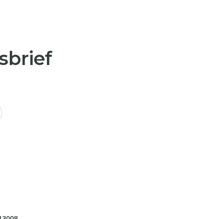
sbrief
13008