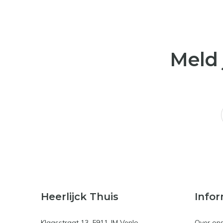
Meld 
Heerlijck Thuis
Infor
Klaasstraat 13, 5911 JM Venlo
Over on