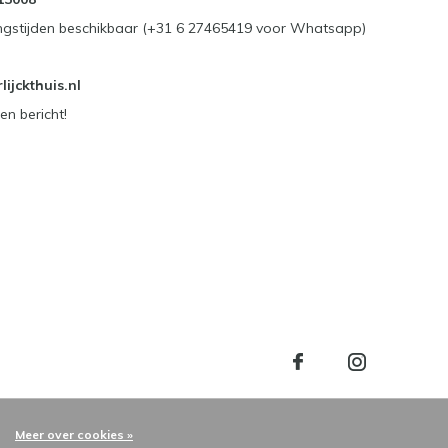
ngstijden beschikbaar (+31 6 27465419 voor Whatsapp)
ijckthuis.nl
en bericht!
Meer over cookies »