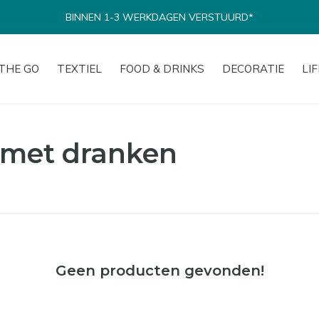
BINNEN 1-3 WERKDAGEN VERSTUURD*
THE GO
TEXTIEL
FOOD & DRINKS
DECORATIE
LI
 met dranken
Geen producten gevonden!