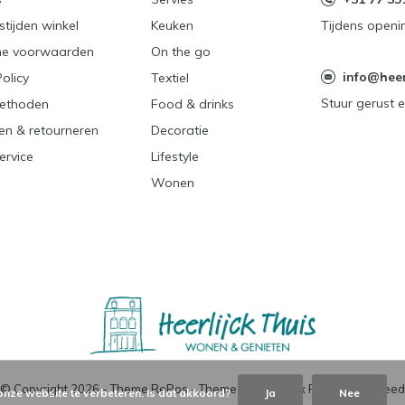
tijden winkel
Keuken
Tijdens openi
e voorwaarden
On the go
info@heerl
Policy
Textiel
Stuur gerust e
ethoden
Food & drinks
en & retourneren
Decoratie
ervice
Lifestyle
Wonen
© Copyright
2026
- Theme RePos - Theme By
DMWS
x
Plus+
-
RSS-feed
onze website te verbeteren. Is dat akkoord?
Ja
Nee