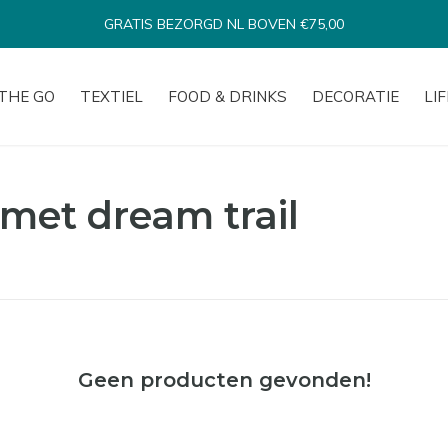
GRATIS BEZORGD NL BOVEN €75,00
THE GO
TEXTIEL
FOOD & DRINKS
DECORATIE
LI
met dream trail
Geen producten gevonden!