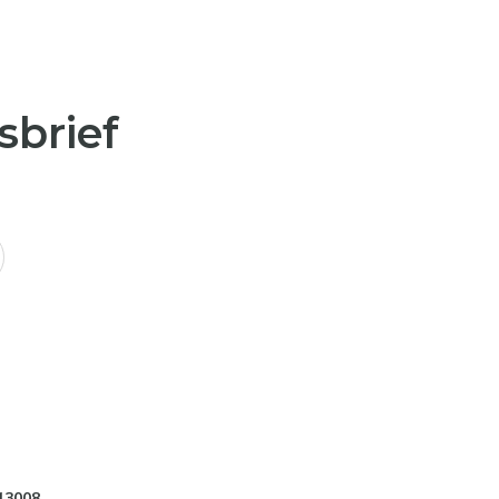
sbrief
13008