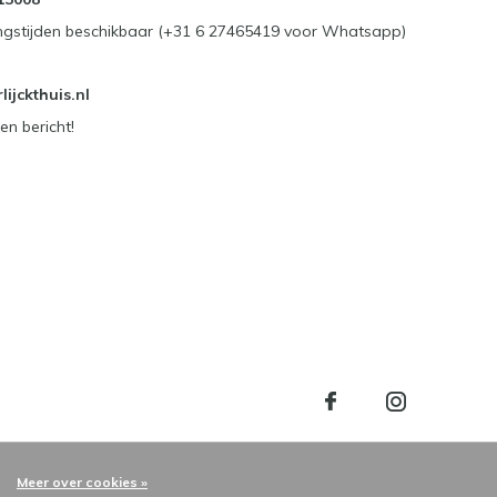
ngstijden beschikbaar (+31 6 27465419 voor Whatsapp)
ijckthuis.nl
en bericht!
Meer over cookies »