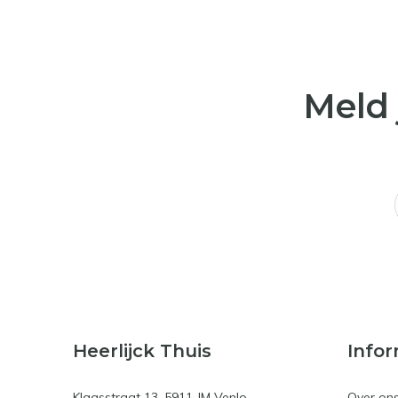
Meld 
Heerlijck Thuis
Infor
Klaasstraat 13, 5911 JM Venlo
Over on