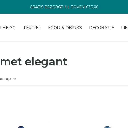
GRATIS BEZORGD NL BOVEN €75,00
THE GO
TEXTIEL
FOOD & DRINKS
DECORATIE
LI
met elegant
en op