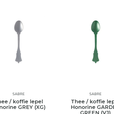
SABRE
SABRE
ee / koffie lepel
Thee / koffie le
norine GREY (XG)
Honorine GARD
GREEN (VJ)