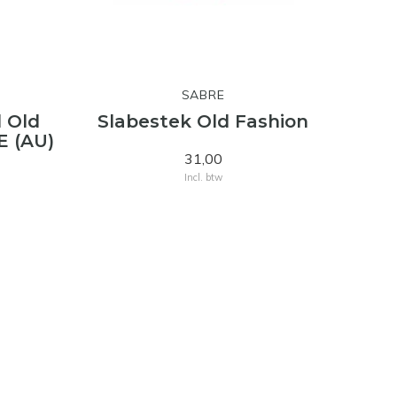
SABRE
l Old
Slabestek Old Fashion
 (AU)
31,00
Incl. btw