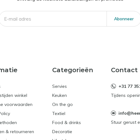
Abonneer
matie
Categorieën
Contact
s
Servies
+31 77 35
tijden winkel
Keuken
Tijdens openi
e voorwaarden
On the go
info@heerl
Policy
Textiel
Stuur gerust e
ethoden
Food & drinks
en & retourneren
Decoratie