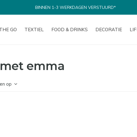
BINNEN 1-3 WERKDAGEN VERSTUURD*
THE GO
TEXTIEL
FOOD & DRINKS
DECORATIE
LI
d met emma
en op