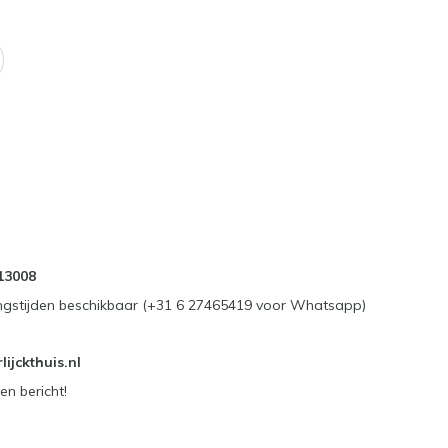
13008
ngstijden beschikbaar (+31 6 27465419 voor Whatsapp)
ijckthuis.nl
en bericht!