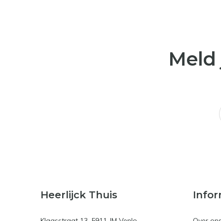
Meld 
Heerlijck Thuis
Infor
Klaasstraat 13, 5911 JM Venlo
Over on