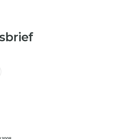
sbrief
13008