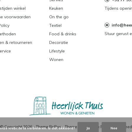
tijden winkel
Keuken
Tijdens openi
e voorwaarden
On the go
info@heerl
Policy
Textiel
Stuur gerust e
ethoden
Food & drinks
en & retourneren
Decoratie
ervice
Lifestyle
Wonen
© Copyright
2026
- Theme RePos - Theme By
DMWS
x
Plus+
-
RSS-feed
onze website te verbeteren. Is dat akkoord?
Ja
Nee