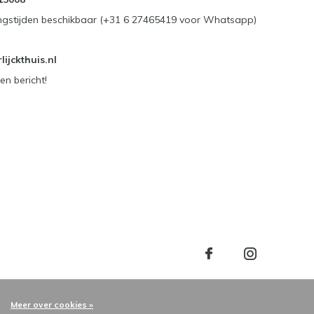
ngstijden beschikbaar (+31 6 27465419 voor Whatsapp)
ijckthuis.nl
en bericht!
Meer over cookies »