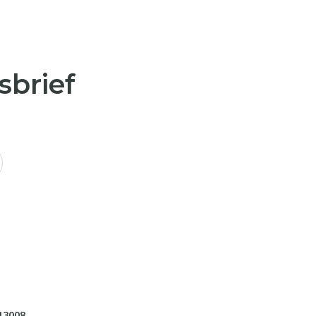
sbrief
13008