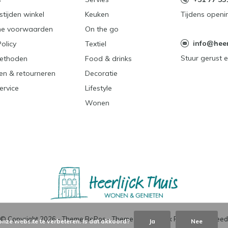
tijden winkel
Keuken
Tijdens openi
e voorwaarden
On the go
info@heerl
Policy
Textiel
Stuur gerust e
ethoden
Food & drinks
en & retourneren
Decoratie
ervice
Lifestyle
Wonen
© Copyright
2026
- Theme RePos - Theme By
DMWS
x
Plus+
-
RSS-feed
onze website te verbeteren. Is dat akkoord?
Ja
Nee