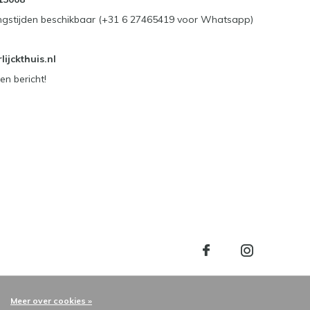
ngstijden beschikbaar (+31 6 27465419 voor Whatsapp)
ijckthuis.nl
en bericht!
Meer over cookies »