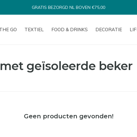
GRATIS BEZORGD NL BOVEN €75,00
THE GO
TEXTIEL
FOOD & DRINKS
DECORATIE
LI
met geïsoleerde beker
Geen producten gevonden!