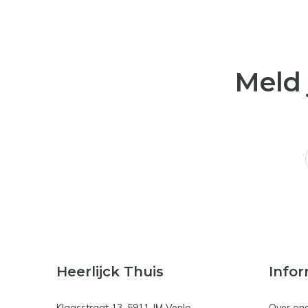
Meld 
Heerlijck Thuis
Infor
Klaasstraat 13, 5911 JM Venlo
Over on