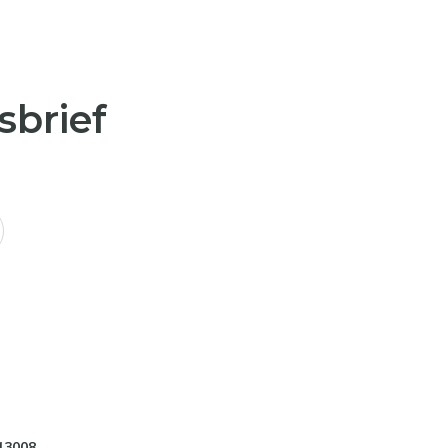
sbrief
13008