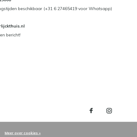
ngstijden beschikbaar (+31 6 27465419 voor Whatsapp)
ijckthuis.nl
en bericht!
Meer over cookies »