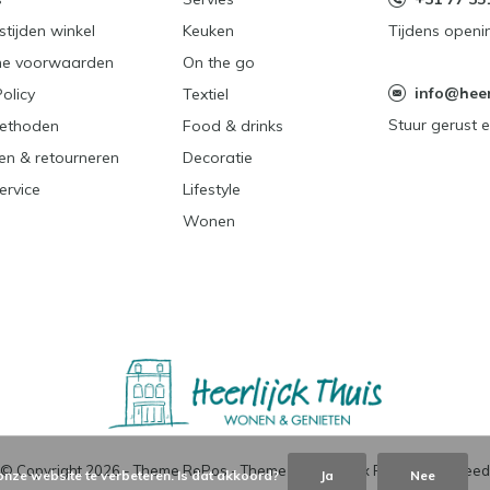
tijden winkel
Keuken
Tijdens openi
e voorwaarden
On the go
info@heerl
Policy
Textiel
Stuur gerust e
ethoden
Food & drinks
en & retourneren
Decoratie
ervice
Lifestyle
Wonen
© Copyright
2026
- Theme RePos - Theme By
DMWS
x
Plus+
-
RSS-feed
onze website te verbeteren. Is dat akkoord?
Ja
Nee