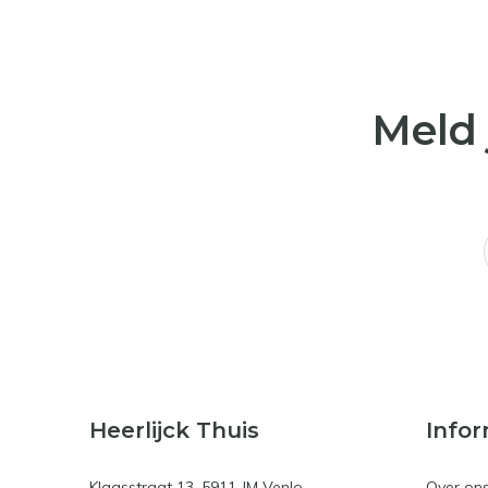
Meld 
Heerlijck Thuis
Infor
Klaasstraat 13, 5911 JM Venlo
Over on