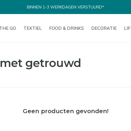
BINNEN 1-3 WERKDAGEN VERSTUURD*
THE GO
TEXTIEL
FOOD & DRINKS
DECORATIE
LI
 met getrouwd
Geen producten gevonden!