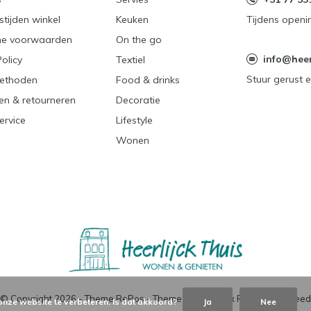
tijden winkel
Keuken
Tijdens openi
e voorwaarden
On the go
info@heerl
Policy
Textiel
Stuur gerust e
ethoden
Food & drinks
en & retourneren
Decoratie
ervice
Lifestyle
Wonen
© Copyright
2026
- Theme RePos - Theme By
DMWS
x
Plus+
-
RSS-feed
onze website te verbeteren. Is dat akkoord?
Ja
Nee