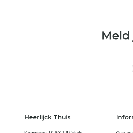
Meld 
Heerlijck Thuis
Infor
Klaasstraat 13, 5911 JM Venlo
Over on