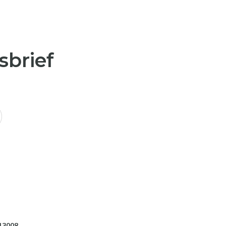
sbrief
13008