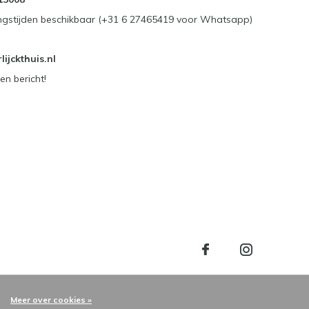
ngstijden beschikbaar (+31 6 27465419 voor Whatsapp)
ijckthuis.nl
en bericht!
Meer over cookies »